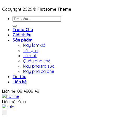
Copyright 2026 ©
Flatsome Theme
Tìm
kiếm:
Trang Chủ
Giới thiệu
Sản phẩm
Máy làm đá
Tủ Lạnh
Tủ mát
Quầy pha chế
Máy pha trà sữa
Máy pha cà phê
Tin tức
Liên hệ
Liên hệ: 0814808148
Liên hệ: Zalo