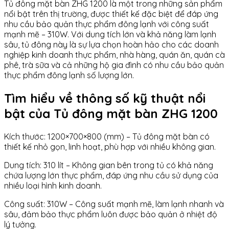
Tủ đông mặt bàn ZHG 1200 là một trong những sản phẩm
nổi bật trên thị trường, được thiết kế đặc biệt để đáp ứng
nhu cầu bảo quản thực phẩm đông lạnh với công suất
mạnh mẽ – 310W. Với dung tích lớn và khả năng làm lạnh
sâu, tủ đông này là sự lựa chọn hoàn hảo cho các doanh
nghiệp kinh doanh thực phẩm, nhà hàng, quán ăn, quán cà
phê, trà sữa và cả những hộ gia đình có nhu cầu bảo quản
thực phẩm đông lạnh số lượng lớn.
Tìm hiểu về thông số kỹ thuật nổi
bật của Tủ đông mặt bàn ZHG 1200
Kích thước: 1200×700×800 (mm) – Tủ đông mặt bàn có
thiết kế nhỏ gọn, linh hoạt, phù hợp với nhiều không gian.
Dung tích: 310 lít – Không gian bên trong tủ có khả năng
chứa lượng lớn thực phẩm, đáp ứng nhu cầu sử dụng của
nhiều loại hình kinh doanh.
Công suất: 310W – Công suất mạnh mẽ, làm lạnh nhanh và
sâu, đảm bảo thực phẩm luôn được bảo quản ở nhiệt độ
lý tưởng.