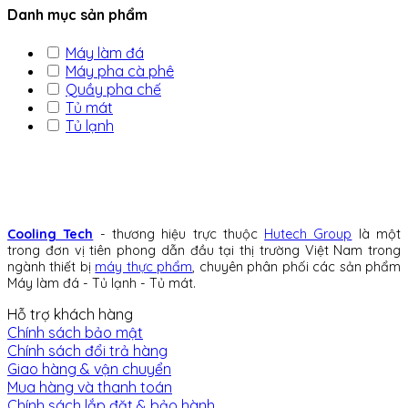
Danh mục sản phẩm
Máy làm đá
Máy pha cà phê
Quầy pha chế
Tủ mát
Tủ lạnh
Cooling Tech
- thương hiệu trực thuộc
Hutech Group
là một
trong đơn vị tiên phong dẫn đầu tại thị trường Việt Nam trong
ngành thiết bị
máy thực phẩm
, chuyên phân phối các sản phẩm
Máy làm đá - Tủ lạnh - Tủ mát.
Hỗ trợ khách hàng
Chính sách bảo mật
Chính sách đổi trả hàng
Giao hàng & vận chuyển
Mua hàng và thanh toán
Chính sách lắp đặt & bảo hành