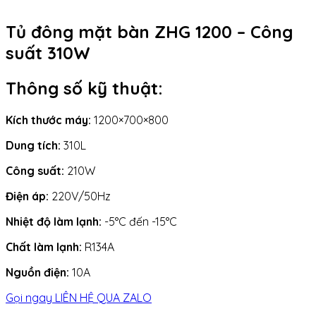
Tủ đông mặt bàn ZHG 1200 – Công
suất 310W
Thông số kỹ thuật:
Kích thước máy:
1200×700×800
Dung tích:
310L
Công suất:
210W
Điện áp:
220V/50Hz
Nhiệt độ làm lạnh:
-5°C đến -15°C
Chất làm lạnh:
R134A
Nguồn điện:
10A
Gọi ngay
LIÊN HỆ QUA ZALO