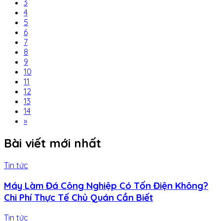
3
4
5
6
7
8
9
10
11
12
13
14
»
Bài viết mới nhất
Tin tức
Máy Làm Đá Công Nghiệp Có Tốn Điện Không?
Chi Phí Thực Tế Chủ Quán Cần Biết
Tin tức