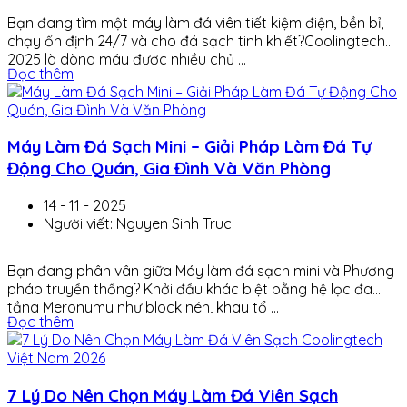
Bạn đang tìm một máy làm đá viên tiết kiệm điện, bền bỉ,
chạy ổn định 24/7 và cho đá sạch tinh khiết?Coolingtech
2025 là dòng máy được nhiều chủ ...
Đọc thêm
Máy Làm Đá Sạch Mini – Giải Pháp Làm Đá Tự
Động Cho Quán, Gia Đình Và Văn Phòng
14 - 11 - 2025
Người viết: Nguyen Sinh Truc
Bạn đang phân vân giữa Máy làm đá sạch mini và Phương
pháp truyền thống? Khởi đầu khác biệt bằng hệ lọc đa
tầng Meronymy như block nén, khay tổ ...
Đọc thêm
7 Lý Do Nên Chọn Máy Làm Đá Viên Sạch