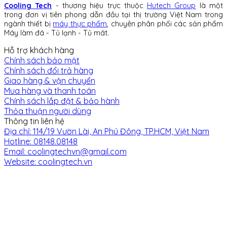
Cooling Tech
- thương hiệu trực thuộc
Hutech Group
là một
trong đơn vị tiên phong dẫn đầu tại thị trường Việt Nam trong
ngành thiết bị
máy thực phẩm
, chuyên phân phối các sản phẩm
Máy làm đá - Tủ lạnh - Tủ mát.
Hỗ trợ khách hàng
Chính sách bảo mật
Chính sách đổi trả hàng
Giao hàng & vận chuyển
Mua hàng và thanh toán
Chính sách lắp đặt & bảo hành
Thỏa thuận người dùng
Thông tin liên hệ
Địa chỉ: 114/19 Vườn Lài, An Phú Đông, TP.HCM, Việt Nam
Hotline: 08148.08148
Email: coolingtechvn@gmail.com
Website: coolingtech.vn