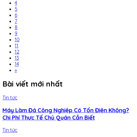
4
5
6
7
8
9
10
11
12
13
14
»
Bài viết mới nhất
Tin tức
Máy Làm Đá Công Nghiệp Có Tốn Điện Không?
Chi Phí Thực Tế Chủ Quán Cần Biết
Tin tức