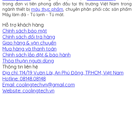
trong đơn vị tiên phong dẫn đầu tại thị trường Việt Nam trong
ngành thiết bị
máy thực phẩm
, chuyên phân phối các sản phẩm
Máy làm đá - Tủ lạnh - Tủ mát.
Hỗ trợ khách hàng
Chính sách bảo mật
Chính sách đổi trả hàng
Giao hàng & vận chuyển
Mua hàng và thanh toán
Chính sách lắp đặt & bảo hành
Thỏa thuận người dùng
Thông tin liên hệ
Địa chỉ: 114/19 Vườn Lài, An Phú Đông, TP.HCM, Việt Nam
Hotline: 08148.08148
Email: coolingtechvn@gmail.com
Website: coolingtech.vn