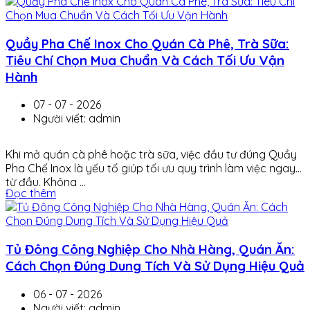
Quầy Pha Chế Inox Cho Quán Cà Phê, Trà Sữa:
Tiêu Chí Chọn Mua Chuẩn Và Cách Tối Ưu Vận
Hành
07 - 07 - 2026
Người viết: admin
Khi mở quán cà phê hoặc trà sữa, việc đầu tư đúng Quầy
Pha Chế Inox là yếu tố giúp tối ưu quy trình làm việc ngay
từ đầu. Không ...
Đọc thêm
Tủ Đông Công Nghiệp Cho Nhà Hàng, Quán Ăn:
Cách Chọn Đúng Dung Tích Và Sử Dụng Hiệu Quả
06 - 07 - 2026
Người viết: admin