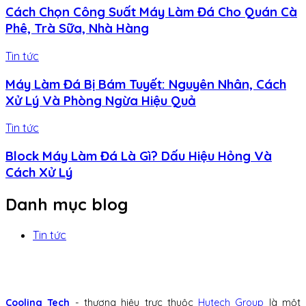
Cách Chọn Công Suất Máy Làm Đá Cho Quán Cà
Phê, Trà Sữa, Nhà Hàng
Tin tức
Máy Làm Đá Bị Bám Tuyết: Nguyên Nhân, Cách
Xử Lý Và Phòng Ngừa Hiệu Quả
Tin tức
Block Máy Làm Đá Là Gì? Dấu Hiệu Hỏng Và
Cách Xử Lý
Danh mục blog
Tin tức
Cooling Tech
- thương hiệu trực thuộc
Hutech Group
là một