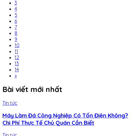
3
4
5
6
7
8
9
10
11
12
13
14
»
Bài viết mới nhất
Tin tức
Máy Làm Đá Công Nghiệp Có Tốn Điện Không?
Chi Phí Thực Tế Chủ Quán Cần Biết
Tin tức