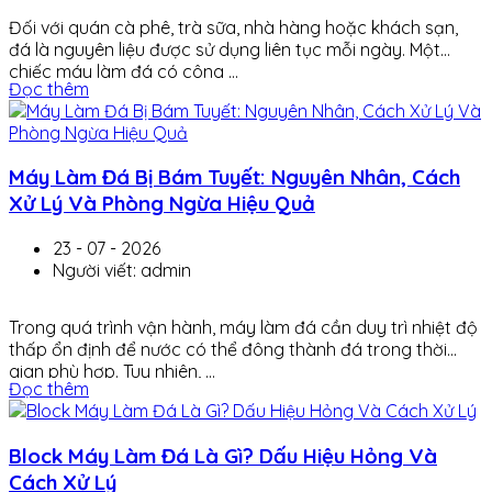
Đối với quán cà phê, trà sữa, nhà hàng hoặc khách sạn,
đá là nguyên liệu được sử dụng liên tục mỗi ngày. Một
chiếc máy làm đá có công ...
Đọc thêm
Máy Làm Đá Bị Bám Tuyết: Nguyên Nhân, Cách
Xử Lý Và Phòng Ngừa Hiệu Quả
23 - 07 - 2026
Người viết: admin
Trong quá trình vận hành, máy làm đá cần duy trì nhiệt độ
thấp ổn định để nước có thể đông thành đá trong thời
gian phù hợp. Tuy nhiên, ...
Đọc thêm
Block Máy Làm Đá Là Gì? Dấu Hiệu Hỏng Và
Cách Xử Lý