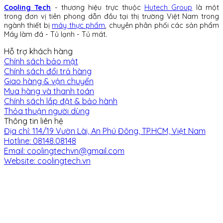
Cooling Tech
- thương hiệu trực thuộc
Hutech Group
là một
trong đơn vị tiên phong dẫn đầu tại thị trường Việt Nam trong
ngành thiết bị
máy thực phẩm
, chuyên phân phối các sản phẩm
Máy làm đá - Tủ lạnh - Tủ mát.
Hỗ trợ khách hàng
Chính sách bảo mật
Chính sách đổi trả hàng
Giao hàng & vận chuyển
Mua hàng và thanh toán
Chính sách lắp đặt & bảo hành
Thỏa thuận người dùng
Thông tin liên hệ
Địa chỉ: 114/19 Vườn Lài, An Phú Đông, TP.HCM, Việt Nam
Hotline: 08148.08148
Email: coolingtechvn@gmail.com
Website: coolingtech.vn