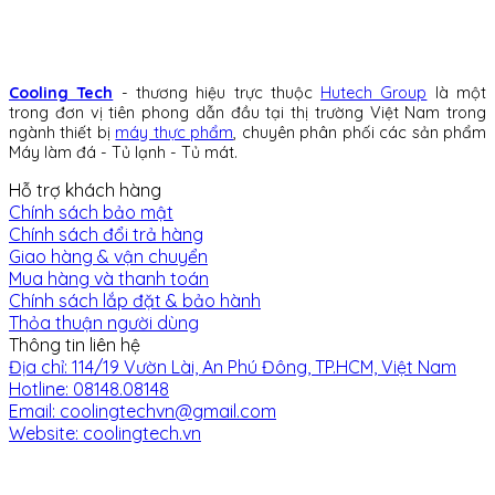
Cooling Tech
- thương hiệu trực thuộc
Hutech Group
là một
trong đơn vị tiên phong dẫn đầu tại thị trường Việt Nam trong
ngành thiết bị
máy thực phẩm
, chuyên phân phối các sản phẩm
Máy làm đá - Tủ lạnh - Tủ mát.
Hỗ trợ khách hàng
Chính sách bảo mật
Chính sách đổi trả hàng
Giao hàng & vận chuyển
Mua hàng và thanh toán
Chính sách lắp đặt & bảo hành
Thỏa thuận người dùng
Thông tin liên hệ
Địa chỉ: 114/19 Vườn Lài, An Phú Đông, TP.HCM, Việt Nam
Hotline: 08148.08148
Email: coolingtechvn@gmail.com
Website: coolingtech.vn