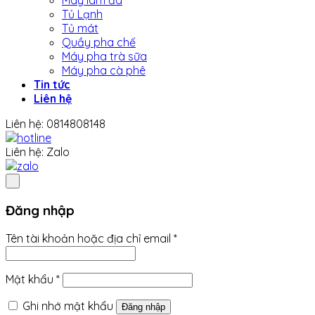
Tủ Lạnh
Tủ mát
Quầy pha chế
Máy pha trà sữa
Máy pha cà phê
Tin tức
Liên hệ
Liên hệ: 0814808148
Liên hệ: Zalo
Đăng nhập
Bắt
Tên tài khoản hoặc địa chỉ email
*
buộc
Bắt
Mật khẩu
*
buộc
Ghi nhớ mật khẩu
Đăng nhập