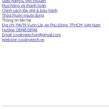
Giao hàng & vận chuyển
Mua hàng và thanh toán
Chính sách lắp đặt & bảo hành
Thỏa thuận người dùng
Thông tin liên hệ
Địa chỉ: 114/19 Vườn Lài, An Phú Đông, TP.HCM, Việt Nam
Hotline: 08148.08148
Email: coolingtechvn@gmail.com
Website: coolingtech.vn