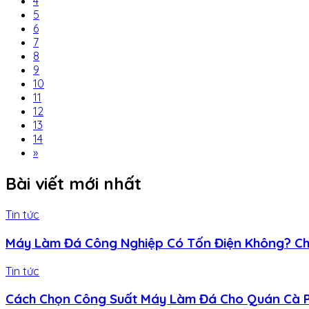
4
5
6
7
8
9
10
11
12
13
14
»
Bài viết mới nhất
Tin tức
Máy Làm Đá Công Nghiệp Có Tốn Điện Không? Chi
Tin tức
Cách Chọn Công Suất Máy Làm Đá Cho Quán Cà P