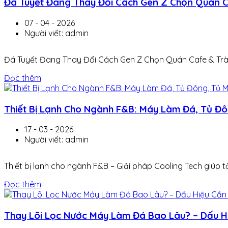
Đá Tuyết Đang Thay Đổi Cách Gen Z Chọn Quán 
07 - 04 - 2026
Người viết: admin
Đá Tuyết Đang Thay Đổi Cách Gen Z Chọn Quán Cafe & Trà S
Đọc thêm
Thiết Bị Lạnh Cho Ngành F&B: Máy Làm Đá, Tủ Đ
17 - 03 - 2026
Người viết: admin
Thiết bị lạnh cho ngành F&B – Giải pháp Cooling Tech giúp 
Đọc thêm
Thay Lõi Lọc Nước Máy Làm Đá Bao Lâu? – Dấu 