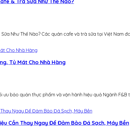
Cafe & Trà Sữa Như Thế Nào?
ữa Như Thế Nào? Các quán cafe và trà sữa tại Việt Nam đang
ông, Tủ Mát Cho Nhà Hàng
tối ưu bảo quản thực phẩm và vận hành hiệu quả Ngành F&B tại
Hiệu Cần Thay Ngay Để Đảm Bảo Đá Sạch, Máy Bền