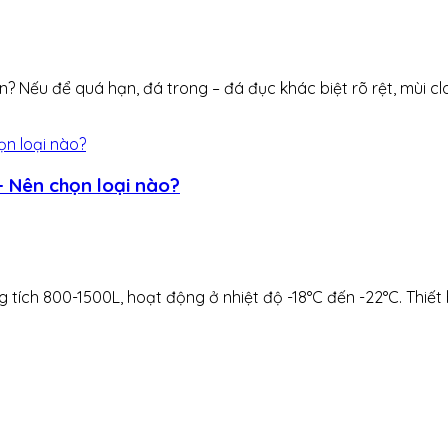
 Nếu để quá hạn, đá trong – đá đục khác biệt rõ rệt, mùi clo 
 Nên chọn loại nào?
tích 800-1500L, hoạt động ở nhiệt độ -18°C đến -22°C. Thiết 